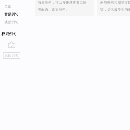
海量例句，可以按难度查看口语、
例句来自权威英文
全部
书面语、论文例句。
等，提供最专业的
音频例句
视频例句
权威例句
go
返回词典
top