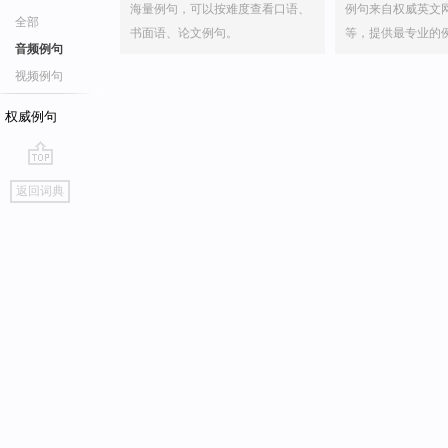
海量例句，可以按难度查看口语、
例句来自权威英文
全部
书面语、论文例句。
等，提供最专业的
音频例句
视频例句
权威例句
go
返回词典
top