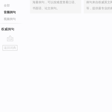
海量例句，可以按难度查看口语、
例句来自权威英文
全部
书面语、论文例句。
等，提供最专业的
音频例句
视频例句
权威例句
go
返回词典
top