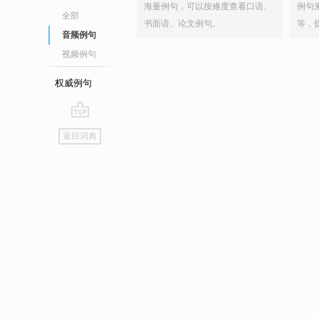
海量例句，可以按难度查看口语、
例句
全部
书面语、论文例句。
等，
音频例句
视频例句
权威例句
go
返回词典
top