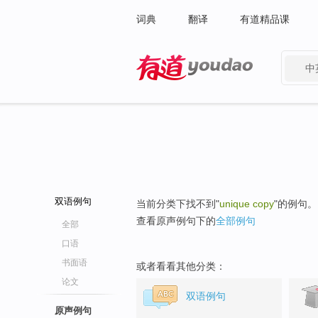
词典
翻译
有道精品课
中
有道 - 网易旗下搜索
双语例句
当前分类下找不到"
unique copy
"的例句。
查看原声例句下的
全部例句
全部
口语
书面语
或者看看其他分类：
论文
双语例句
原声例句