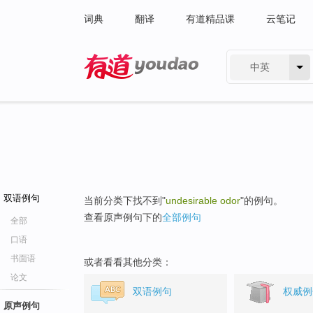
词典
翻译
有道精品课
云笔记
中英
有道 - 网易旗下搜索
双语例句
当前分类下找不到"
undesirable odor
"的例句。
查看原声例句下的
全部例句
全部
口语
书面语
或者看看其他分类：
论文
双语例句
权威例
原声例句