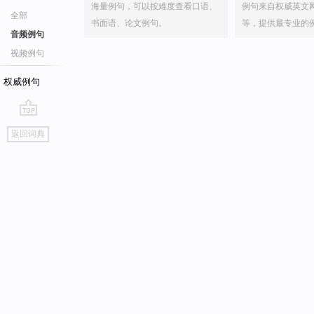
海量例句，可以按难度查看口语、
例句来自权威英文
全部
书面语、论文例句。
等，提供最专业的
音频例句
视频例句
权威例句
go
返回词典
top