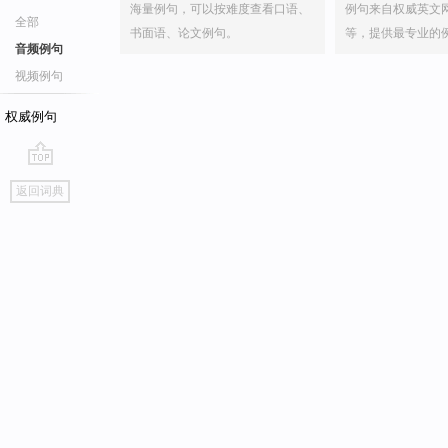
海量例句，可以按难度查看口语、
例句来自权威英文
全部
书面语、论文例句。
等，提供最专业的
音频例句
视频例句
权威例句
go
返回词典
top