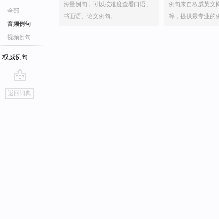
海量例句，可以按难度查看口语、
例句来自权威英文
全部
书面语、论文例句。
等，提供最专业的
音频例句
视频例句
权威例句
go
返回词典
top