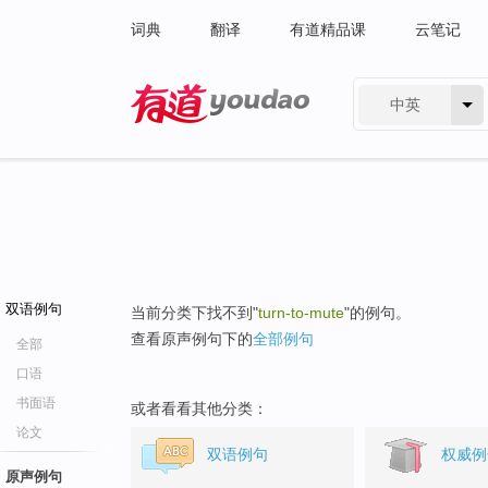
词典
翻译
有道精品课
云笔记
中英
有道 - 网易旗下搜索
双语例句
当前分类下找不到"
turn-to-mute
"的例句。
查看原声例句下的
全部例句
全部
口语
书面语
或者看看其他分类：
论文
双语例句
权威例
原声例句