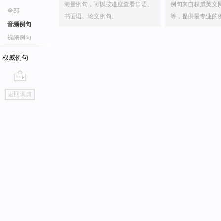
海量例句，可以按难度查看口语、
例句来自权威英文
全部
书面语、论文例句。
等，提供最专业的
音频例句
视频例句
权威例句
go
返回词典
top