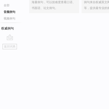
海量例句，可以按难度查看口语、
例句来自权威英文
全部
书面语、论文例句。
等，提供最专业的
音频例句
视频例句
权威例句
go
返回词典
top