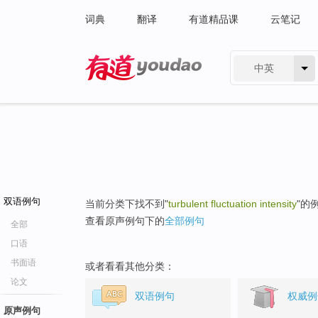
词典
翻译
有道精品课
云笔记
中英
有道 - 网易旗下搜索
双语例句
当前分类下找不到"
turbulent fluctuation intensity
"的
查看原声例句下的
全部例句
全部
口语
书面语
或者看看其他分类：
论文
双语例句
权威例
原声例句