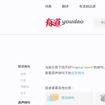
词典
翻译
有道精品课
中
有道 - 网易旗下搜索
双语例句
当前分类下找不到"
tropical storm
"的例句
查看原声例句下的
全部例句
全部
口语
书面语
或者看看其他分类：
论文
双语例句
原声例句