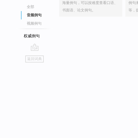
海量例句，可以按难度查看口语、
例句
全部
书面语、论文例句。
等，
音频例句
视频例句
权威例句
go
返回词典
top