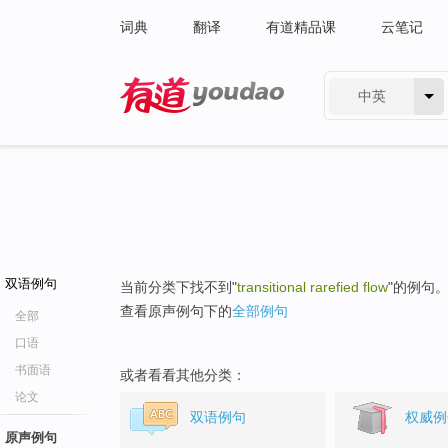
词典
翻译
有道精品课
云笔记
中英
有道 - 网易旗下搜索
双语例句
当前分类下找不到"
transitional rarefied flow
"的例句
查看原声例句下的
全部例句
全部
口语
书面语
或者看看其他分类：
论文
双语例句
权威例
原声例句