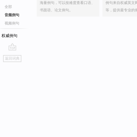
海量例句，可以按难度查看口语、
例句来自权威英文
全部
书面语、论文例句。
等，提供最专业的
音频例句
视频例句
权威例句
go
返回词典
top