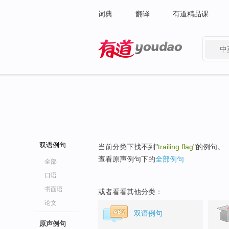
词典
翻译
有道精品课
中
有道 - 网易旗下搜索
双语例句
当前分类下找不到"
trailing flag
"的例句。
查看原声例句下的
全部例句
全部
口语
书面语
或者看看其他分类：
论文
双语例句
原声例句