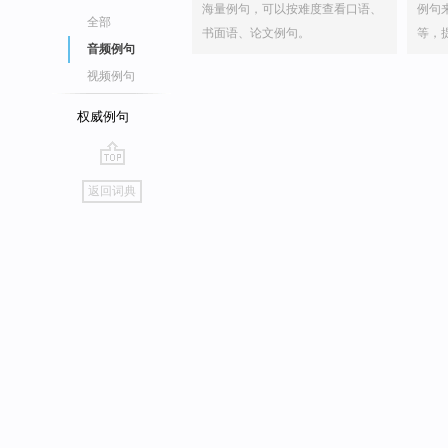
海量例句，可以按难度查看口语、
例句
全部
书面语、论文例句。
等，
音频例句
视频例句
权威例句
go
返回词典
top