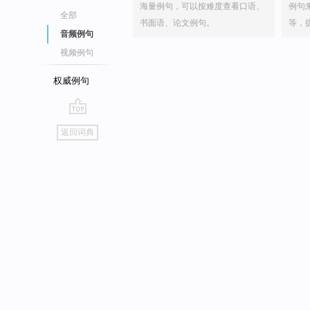
海量例句，可以按难度查看口语、
例句
全部
书面语、论文例句。
等，
音频例句
视频例句
权威例句
go
返回词典
top