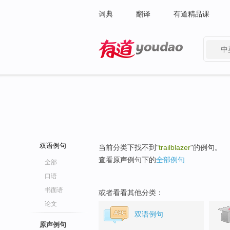
词典
翻译
有道精品课
中
有道 - 网易旗下搜索
双语例句
当前分类下找不到"
trailblazer
"的例句。
查看原声例句下的
全部例句
全部
口语
书面语
或者看看其他分类：
论文
双语例句
原声例句