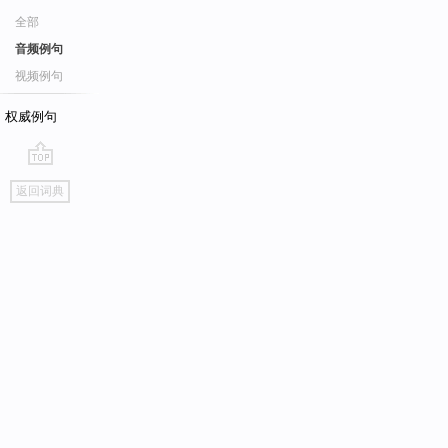
全部
音频例句
视频例句
权威例句
go
返回词典
top