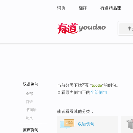
词典
翻译
有道精品课
中
有道 - 网易旗下搜索
双语例句
当前分类下找不到"
tootle
"的例句。
查看原声例句下的
全部例句
全部
口语
书面语
或者看看其他分类：
论文
双语例句
原声例句