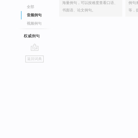
海量例句，可以按难度查看口语、
例句
全部
书面语、论文例句。
等，
音频例句
视频例句
权威例句
go
返回词典
top