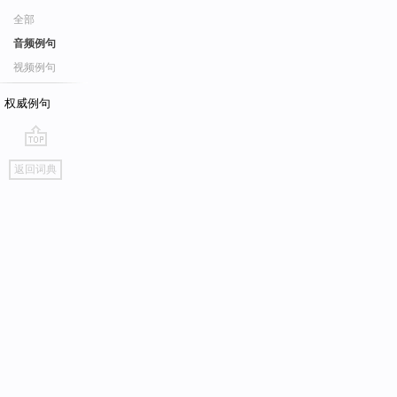
全部
音频例句
视频例句
权威例句
go
返回词典
top