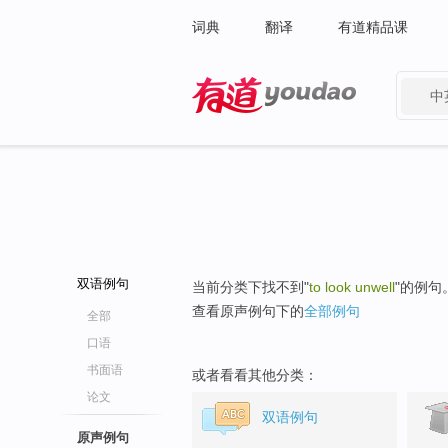
词典
翻译
有道精品课
中
有道 - 网易旗下搜索
双语例句
当前分类下找不到"
to look unwell
"的例句
查看原声例句下的
全部例句
全部
口语
书面语
或者看看其他分类：
论文
双语例句
原声例句