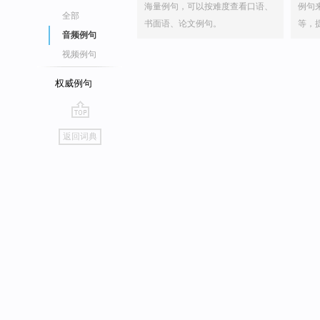
海量例句，可以按难度查看口语、
例句
全部
书面语、论文例句。
等，
音频例句
视频例句
权威例句
go
返回词典
top