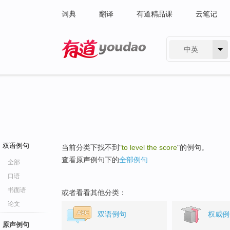
词典
翻译
有道精品课
云笔记
中英
有道 - 网易旗下搜索
双语例句
当前分类下找不到"
to level the score
"的例句。
查看原声例句下的
全部例句
全部
口语
书面语
或者看看其他分类：
论文
双语例句
权威例
原声例句