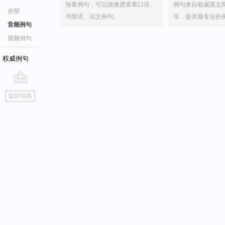
海量例句，可以按难度查看口语、
例句来自权威英文
全部
书面语、论文例句。
等，提供最专业的
音频例句
视频例句
权威例句
go
返回词典
top