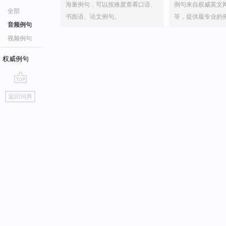
海量例句，可以按难度查看口语、
例句来自权威英文
全部
书面语、论文例句。
等，提供最专业的
音频例句
视频例句
权威例句
go
返回词典
top