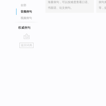
海量例句，可以按难度查看口语、
例句
全部
书面语、论文例句。
等，
音频例句
视频例句
权威例句
go
返回词典
top