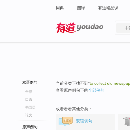
词典
翻译
有道精品课
中
有道 - 网易旗下搜索
双语例句
当前分类下找不到"
to collect old newspa
查看原声例句下的
全部例句
全部
口语
书面语
或者看看其他分类：
论文
双语例句
原声例句