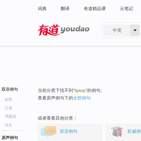
词典
翻译
有道精品课
云笔记
中英
有道 - 网易旗下搜索
双语例句
当前分类下找不到"
tiptop
"的例句。
查看原声例句下的
全部例句
全部
口语
书面语
或者看看其他分类：
论文
双语例句
权威例
原声例句