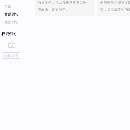
海量例句，可以按难度查看口语、
例句来自权威英文
全部
书面语、论文例句。
等，提供最专业的
音频例句
视频例句
权威例句
go
返回词典
top