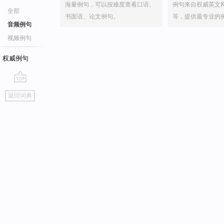
海量例句，可以按难度查看口语、
例句来自权威英文
全部
书面语、论文例句。
等，提供最专业的
音频例句
视频例句
权威例句
go
返回词典
top