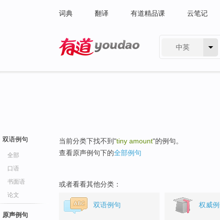
词典
翻译
有道精品课
云笔记
中英
有道 - 网易旗下搜索
双语例句
当前分类下找不到"
tiny amount
"的例句。
查看原声例句下的
全部例句
全部
口语
书面语
或者看看其他分类：
论文
双语例句
权威例
原声例句