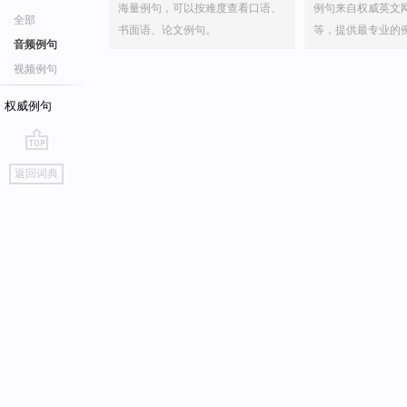
海量例句，可以按难度查看口语、
例句来自权威英文
全部
书面语、论文例句。
等，提供最专业的
音频例句
视频例句
权威例句
go
返回词典
top