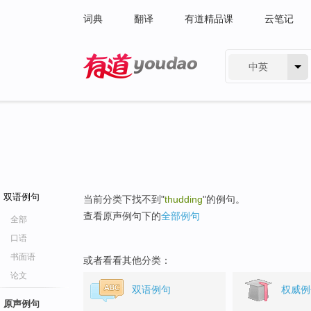
词典
翻译
有道精品课
云笔记
中英
有道 - 网易旗下搜索
双语例句
当前分类下找不到"
thudding
"的例句。
查看原声例句下的
全部例句
全部
口语
书面语
或者看看其他分类：
论文
双语例句
权威例
原声例句