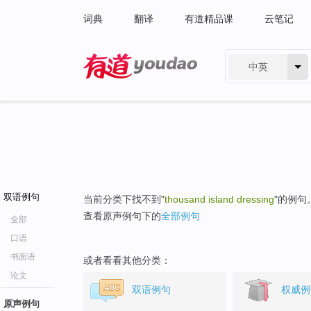
词典
翻译
有道精品课
云笔记
中英
有道 - 网易旗下搜索
双语例句
当前分类下找不到"
thousand island dressing
"的例句
查看原声例句下的
全部例句
全部
口语
书面语
或者看看其他分类：
论文
双语例句
权威例
原声例句