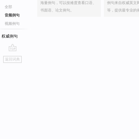
海量例句，可以按难度查看口语、
例句来自权威英文
全部
书面语、论文例句。
等，提供最专业的
音频例句
视频例句
权威例句
go
返回词典
top