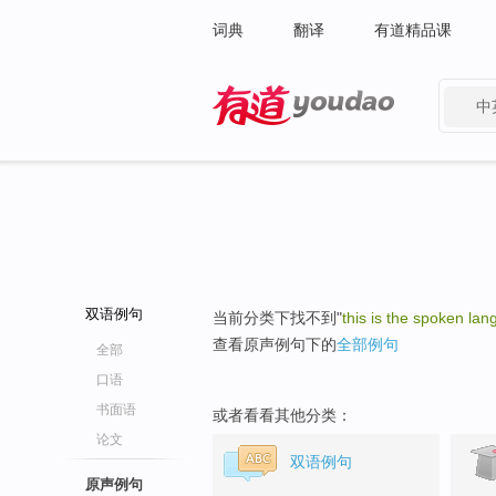
词典
翻译
有道精品课
中
有道 - 网易旗下搜索
双语例句
当前分类下找不到"
this is the spoken la
查看原声例句下的
全部例句
全部
口语
书面语
或者看看其他分类：
论文
双语例句
原声例句