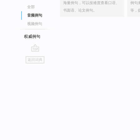
海量例句，可以按难度查看口语、
例句
全部
书面语、论文例句。
等，
音频例句
视频例句
权威例句
go
返回词典
top