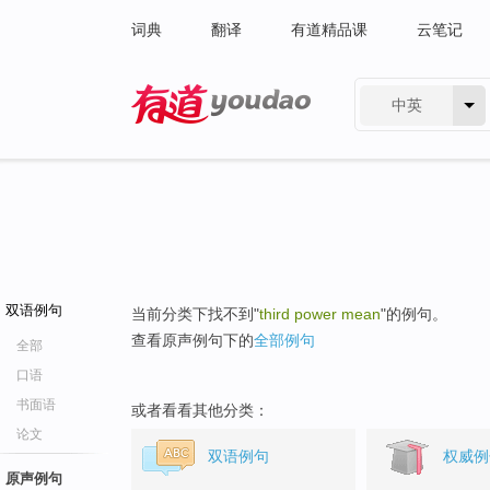
词典
翻译
有道精品课
云笔记
中英
有道 - 网易旗下搜索
双语例句
当前分类下找不到"
third power mean
"的例句。
查看原声例句下的
全部例句
全部
口语
书面语
或者看看其他分类：
论文
双语例句
权威例
原声例句