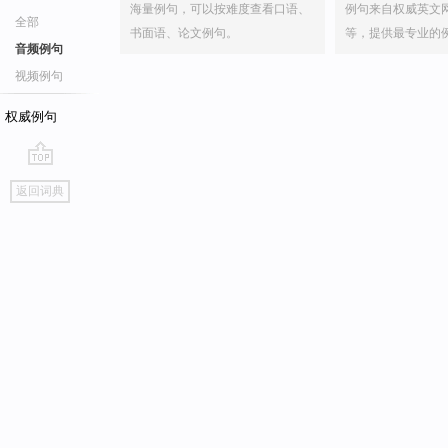
海量例句，可以按难度查看口语、
例句来自权威英文
全部
书面语、论文例句。
等，提供最专业的
音频例句
视频例句
权威例句
go
返回词典
top