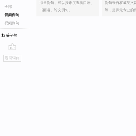
海量例句，可以按难度查看口语、
例句来自权威英文
全部
书面语、论文例句。
等，提供最专业的
音频例句
视频例句
权威例句
go
返回词典
top