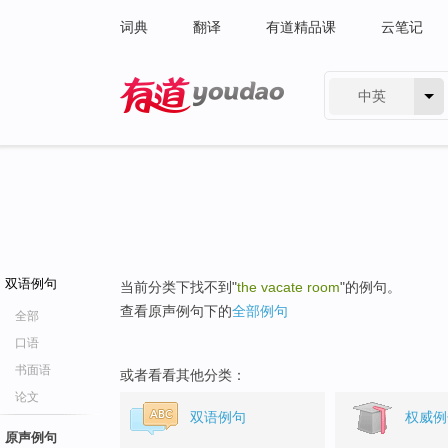
词典
翻译
有道精品课
云笔记
中英
有道 - 网易旗下搜索
双语例句
当前分类下找不到"
the vacate room
"的例句。
查看原声例句下的
全部例句
全部
口语
书面语
或者看看其他分类：
论文
双语例句
权威例
原声例句