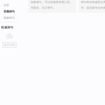
海量例句，可以按难度查看口语、
例句来自权威英文
全部
书面语、论文例句。
等，提供最专业的
音频例句
视频例句
权威例句
go
返回词典
top