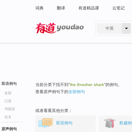
词典
翻译
有道精品课
云笔记
中英
有道 - 网易旗下搜索
双语例句
当前分类下找不到"
the thresher shark
"的例句。
查看原声例句下的
全部例句
全部
口语
书面语
或者看看其他分类：
论文
双语例句
权威例
原声例句