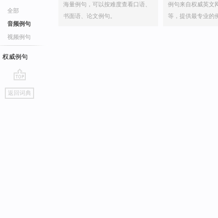
海量例句，可以按难度查看口语、
例句来自权威英文
全部
书面语、论文例句。
等，提供最专业的
音频例句
视频例句
权威例句
go
返回词典
top