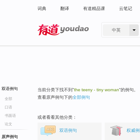
词典
翻译
有道精品课
云笔记
中英
有道 - 网易旗下搜索
双语例句
当前分类下找不到"
the teeny - tiny woman
"的例句。
查看原声例句下的
全部例句
全部
口语
书面语
或者看看其他分类：
论文
双语例句
权威例
原声例句