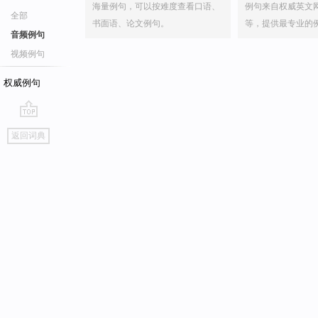
海量例句，可以按难度查看口语、
例句来自权威英文
全部
书面语、论文例句。
等，提供最专业的
音频例句
视频例句
权威例句
go
返回词典
top