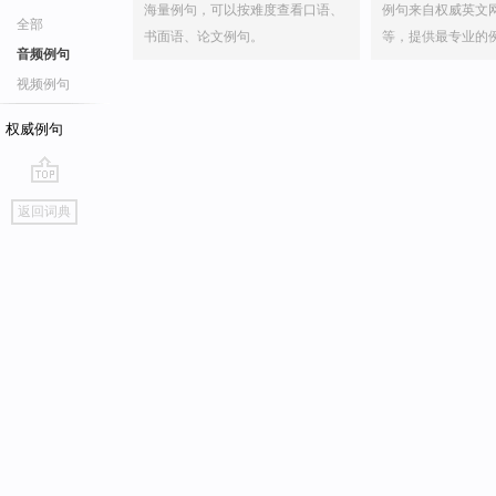
海量例句，可以按难度查看口语、
例句来自权威英文
全部
书面语、论文例句。
等，提供最专业的
音频例句
视频例句
权威例句
go
返回词典
top