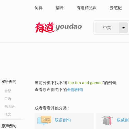
词典
翻译
有道精品课
云笔记
中英
有道 - 网易旗下搜索
双语例句
当前分类下找不到"
the fun and games
"的例句。
查看原声例句下的
全部例句
全部
口语
书面语
或者看看其他分类：
论文
双语例句
权威例
原声例句