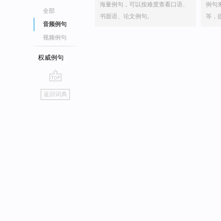
海量例句，可以按难度查看口语、
例句
全部
书面语、论文例句。
等，
音频例句
视频例句
权威例句
go
返回词典
top