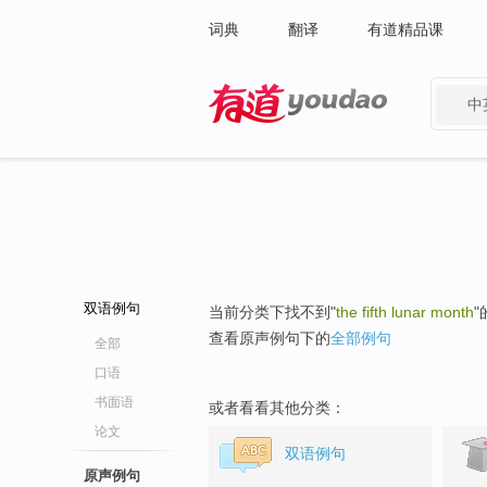
词典
翻译
有道精品课
中
有道 - 网易旗下搜索
双语例句
当前分类下找不到"
the fifth lunar month
查看原声例句下的
全部例句
全部
口语
书面语
或者看看其他分类：
论文
双语例句
原声例句