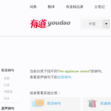
词典
翻译
有道精品课
云笔记
中英
有道 - 网易旗下搜索
双语例句
当前分类下找不到"
the applause award
"的例句。
查看原声例句下的
全部例句
全部
口语
书面语
或者看看其他分类：
论文
双语例句
权威例
原声例句