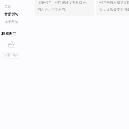
海量例句，可以按难度查看口语、
例句来自权威英文
全部
书面语、论文例句。
等，提供最专业的
音频例句
视频例句
权威例句
go
返回词典
top