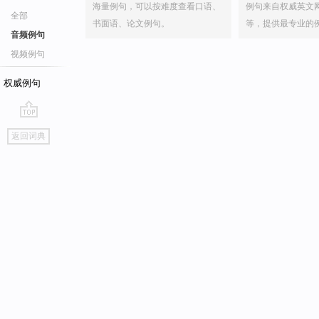
海量例句，可以按难度查看口语、
例句来自权威英文
全部
书面语、论文例句。
等，提供最专业的
音频例句
视频例句
权威例句
go
返回词典
top