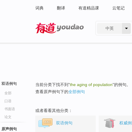
词典
翻译
有道精品课
云笔记
中英
有道 - 网易旗下搜索
双语例句
当前分类下找不到"
the aging of population
"的例句。
查看原声例句下的
全部例句
全部
口语
书面语
或者看看其他分类：
论文
双语例句
权威例
原声例句