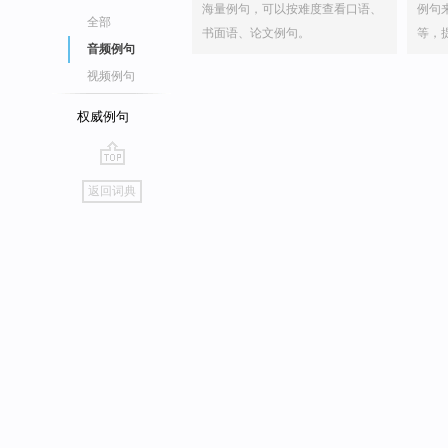
海量例句，可以按难度查看口语、
例句
全部
书面语、论文例句。
等，
音频例句
视频例句
权威例句
go
返回词典
top