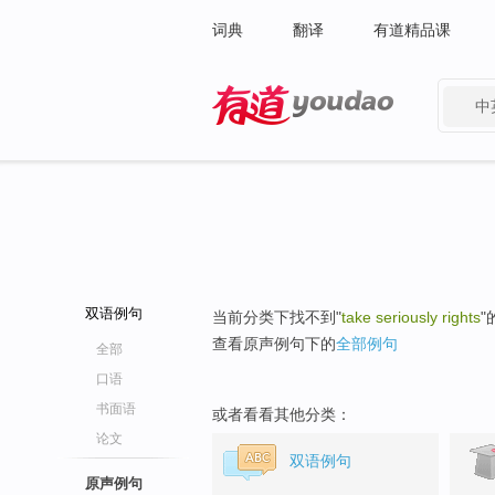
词典
翻译
有道精品课
中
有道 - 网易旗下搜索
双语例句
当前分类下找不到"
take seriously rights
"
查看原声例句下的
全部例句
全部
口语
书面语
或者看看其他分类：
论文
双语例句
原声例句