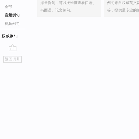
海量例句，可以按难度查看口语、
例句来自权威英文
全部
书面语、论文例句。
等，提供最专业的
音频例句
视频例句
权威例句
go
返回词典
top