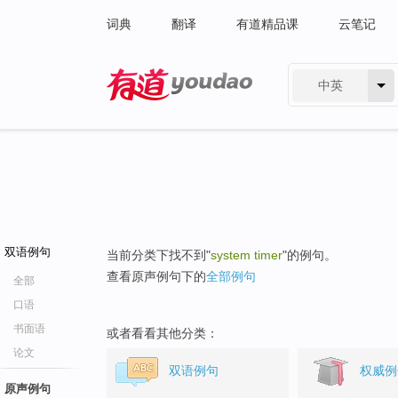
词典
翻译
有道精品课
云笔记
中英
有道 - 网易旗下搜索
双语例句
当前分类下找不到"
system timer
"的例句。
查看原声例句下的
全部例句
全部
口语
书面语
或者看看其他分类：
论文
双语例句
权威例
原声例句