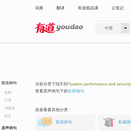
词典
翻译
有道精品课
云笔记
中英
有道 - 网易旗下搜索
双语例句
当前分类下找不到"
system performance and security
查看原声例句下的
全部例句
全部
口语
书面语
或者看看其他分类：
论文
双语例句
权威例
原声例句