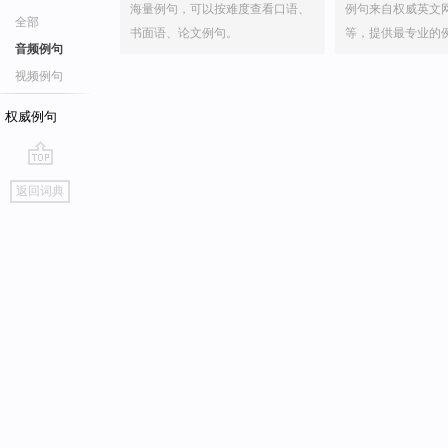
海量例句，可以按难度查看口语、
例句来自权威英文
全部
书面语、论文例句。
等，提供最专业的
音频例句
视频例句
权威例句
go
返回词典
top