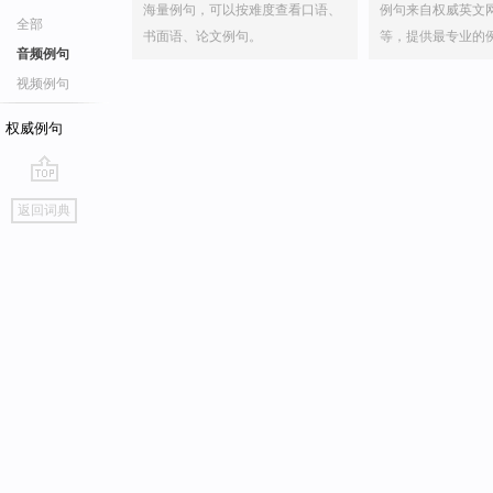
海量例句，可以按难度查看口语、
例句来自权威英文
全部
书面语、论文例句。
等，提供最专业的
音频例句
视频例句
权威例句
go
返回词典
top