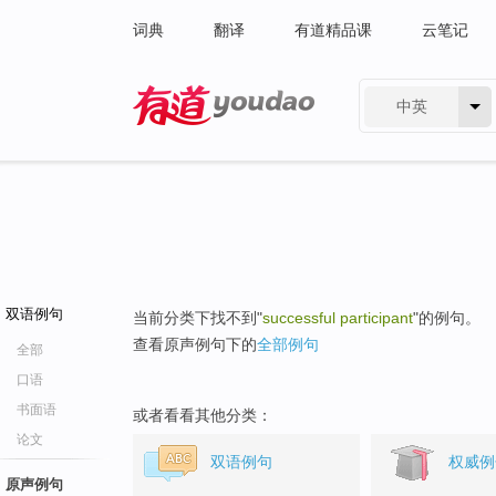
词典
翻译
有道精品课
云笔记
中英
有道 - 网易旗下搜索
双语例句
当前分类下找不到"
successful participant
"的例句。
查看原声例句下的
全部例句
全部
口语
书面语
或者看看其他分类：
论文
双语例句
权威例
原声例句