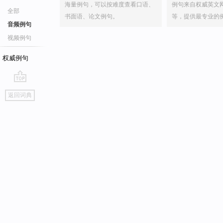
海量例句，可以按难度查看口语、
例句来自权威英文
全部
书面语、论文例句。
等，提供最专业的
音频例句
视频例句
权威例句
go
返回词典
top