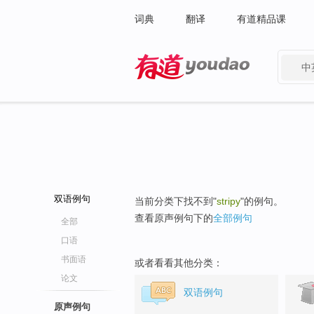
词典
翻译
有道精品课
中
有道 - 网易旗下搜索
双语例句
当前分类下找不到"
stripy
"的例句。
查看原声例句下的
全部例句
全部
口语
书面语
或者看看其他分类：
论文
双语例句
原声例句