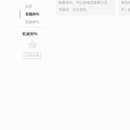
海量例句，可以按难度查看口语、
例句
全部
书面语、论文例句。
等，
音频例句
视频例句
权威例句
go
返回词典
top