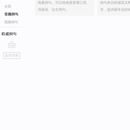
海量例句，可以按难度查看口语、
例句来自权威英文
全部
书面语、论文例句。
等，提供最专业的
音频例句
视频例句
权威例句
go
返回词典
top