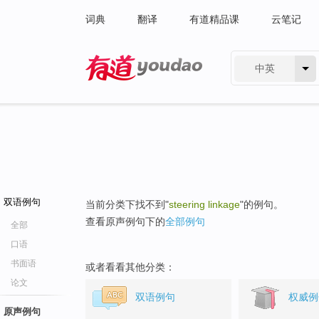
词典
翻译
有道精品课
云笔记
中英
有道 - 网易旗下搜索
双语例句
当前分类下找不到"
steering linkage
"的例句。
查看原声例句下的
全部例句
全部
口语
书面语
或者看看其他分类：
论文
双语例句
权威例
原声例句