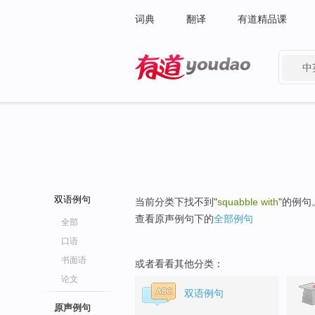
词典
翻译
有道精品课
中
有道 - 网易旗下搜索
双语例句
当前分类下找不到"
squabble with
"的例句
查看原声例句下的
全部例句
全部
口语
书面语
或者看看其他分类：
论文
双语例句
原声例句