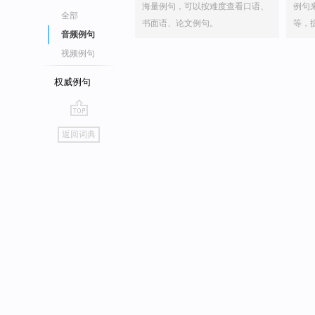
海量例句，可以按难度查看口语、
例句
全部
书面语、论文例句。
等，
音频例句
视频例句
权威例句
go
返回词典
top