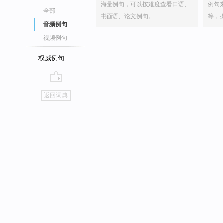
海量例句，可以按难度查看口语、
例句
全部
书面语、论文例句。
等，
音频例句
视频例句
权威例句
go
返回词典
top