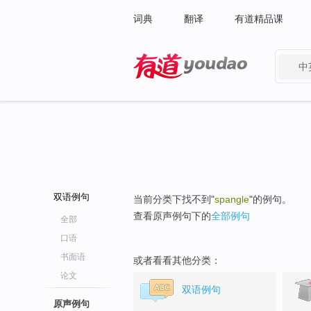
词典
翻译
有道精品课
中
有道 - 网易旗下搜索
双语例句
当前分类下找不到"
spangle
"的例句。
查看原声例句下的
全部例句
全部
口语
书面语
或者看看其他分类：
论文
双语例句
原声例句