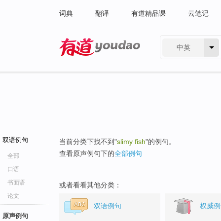
词典
翻译
有道精品课
云笔记
中英
有道 - 网易旗下搜索
双语例句
当前分类下找不到"
slimy fish
"的例句。
查看原声例句下的
全部例句
全部
口语
书面语
或者看看其他分类：
论文
双语例句
权威例
原声例句