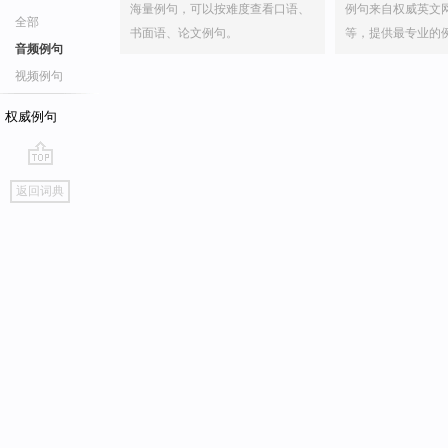
海量例句，可以按难度查看口语、
例句来自权威英文
全部
书面语、论文例句。
等，提供最专业的
音频例句
视频例句
权威例句
go
返回词典
top