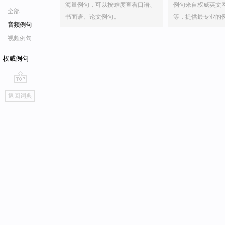
海量例句，可以按难度查看口语、
例句来自权威英文
全部
书面语、论文例句。
等，提供最专业的
音频例句
视频例句
权威例句
go
返回词典
top