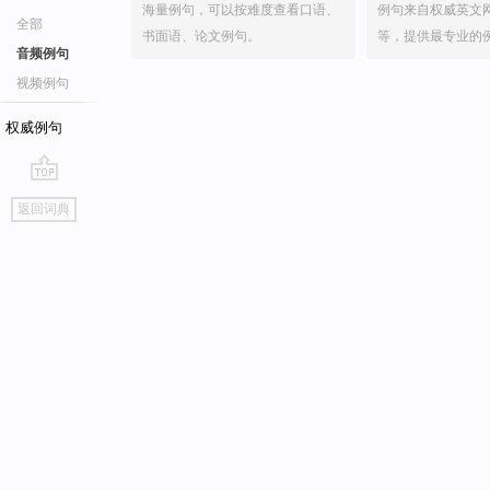
海量例句，可以按难度查看口语、
例句来自权威英文
全部
书面语、论文例句。
等，提供最专业的
音频例句
视频例句
权威例句
go
返回词典
top