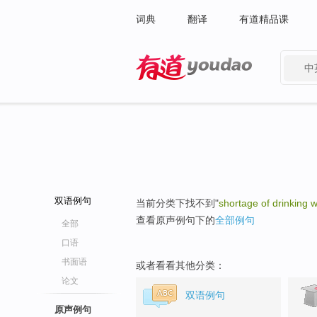
词典
翻译
有道精品课
中
有道 - 网易旗下搜索
双语例句
当前分类下找不到"
shortage of drinking 
查看原声例句下的
全部例句
全部
口语
书面语
或者看看其他分类：
论文
双语例句
原声例句