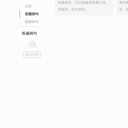
海量例句，可以按难度查看口语、
例句
全部
书面语、论文例句。
等，
音频例句
视频例句
权威例句
go
返回词典
top