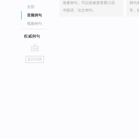
海量例句，可以按难度查看口语、
例句
全部
书面语、论文例句。
等，
音频例句
视频例句
权威例句
go
返回词典
top