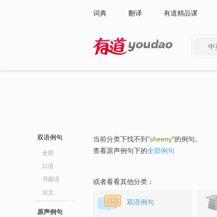
词典
翻译
有道精品课
中
有道 - 网易旗下搜索
双语例句
当前分类下找不到"
sheeny
"的例句。
查看原声例句下的
全部例句
全部
口语
书面语
或者看看其他分类：
论文
双语例句
原声例句