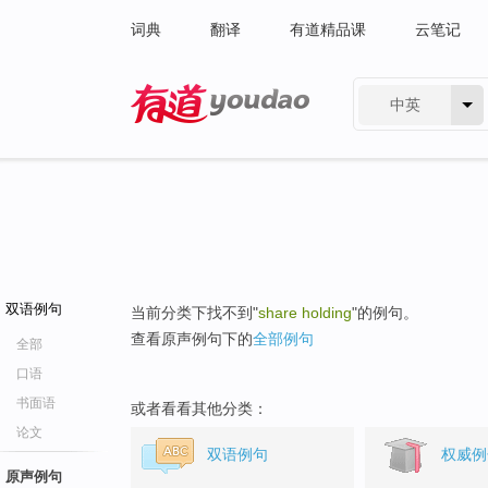
词典
翻译
有道精品课
云笔记
中英
有道 - 网易旗下搜索
双语例句
当前分类下找不到"
share holding
"的例句。
查看原声例句下的
全部例句
全部
口语
书面语
或者看看其他分类：
论文
双语例句
权威例
原声例句