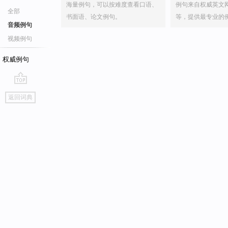
海量例句，可以按难度查看口语、
例句来自权威英文
全部
书面语、论文例句。
等，提供最专业的
音频例句
视频例句
权威例句
go
返回词典
top