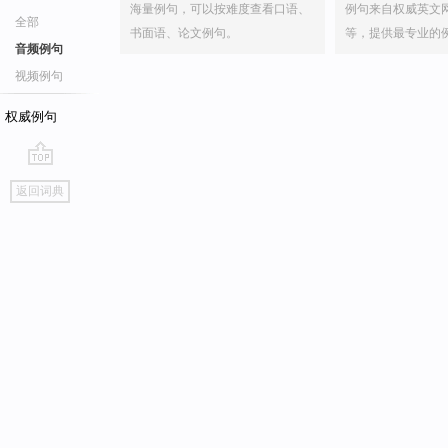
海量例句，可以按难度查看口语、
例句来自权威英文
全部
书面语、论文例句。
等，提供最专业的
音频例句
视频例句
权威例句
go
返回词典
top